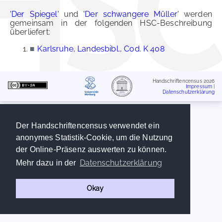
'Der Spiegel'
und
'Der schwangere Müller'
werden
gemeinsam in der folgenden HSC-Beschreibung
überliefert:
■
Karlsruhe, Landesbibl., Cod. K 408
Handschriftencensus 2026
Impressum
|
Datenschutzerklärung
Der Handschriftencensus verwendet ein
anonymes Statistik-Cookie, um die Nutzung
der Online-Präsenz auswerten zu können.
Datenschutzerklärung
Mehr dazu in der
Okay