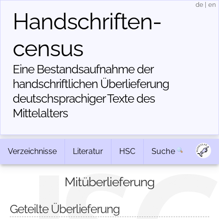
de
|
en
Handschriften­
census
Eine Bestandsaufnahme der
handschriftlichen Über­lieferung
deutschsprachiger Texte des
Mittelalters
Verzeichnisse
Literatur
HSC
Suche
Mitüberlieferung
Geteilte Überlieferung