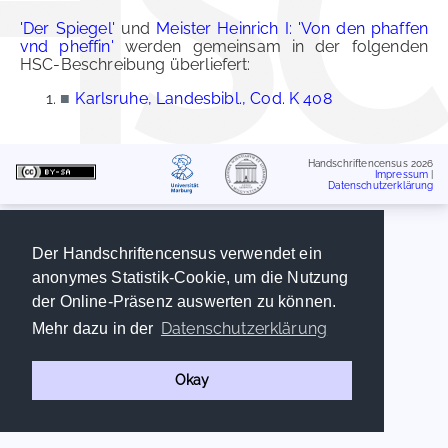
'Der Spiegel'
und
Meister Heinrich I: 'Von den phaffen
vnd pheffin'
werden gemeinsam in der folgenden
HSC-Beschreibung überliefert:
■
Karlsruhe, Landesbibl., Cod. K 408
Handschriftencensus 2026
Impressum
|
Datenschutzerklärung
Der Handschriftencensus verwendet ein
anonymes Statistik-Cookie, um die Nutzung
der Online-Präsenz auswerten zu können.
Datenschutzerklärung
Mehr dazu in der
Okay