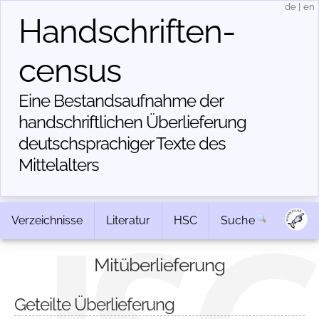
de
|
en
Handschriften­
census
Eine Bestandsaufnahme der
handschriftlichen Über­lieferung
deutschsprachiger Texte des
Mittelalters
Verzeichnisse
Literatur
HSC
Suche
Mitüberlieferung
Geteilte Überlieferung