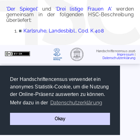
'Der Spiegel'
und
'Drei listige Frauen A'
werden
gemeinsam in der folgenden HSC-Beschreibung
überliefert:
■
Karlsruhe, Landesbibl., Cod. K 408
Handschriftencensus 2026
Impressum
|
Datenschutzerklärung
Der Handschriftencensus verwendet ein
anonymes Statistik-Cookie, um die Nutzung
der Online-Präsenz auswerten zu können.
Datenschutzerklärung
Mehr dazu in der
Okay