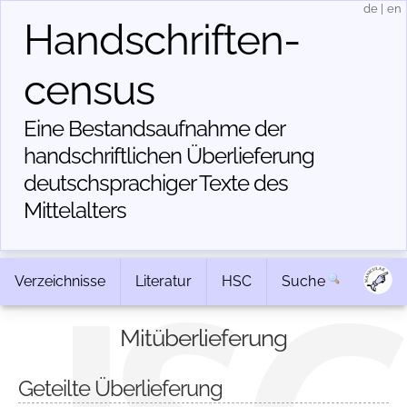
de
|
en
Handschriften­
census
Eine Bestandsaufnahme der
handschriftlichen Über­lieferung
deutschsprachiger Texte des
Mittelalters
Verzeichnisse
Literatur
HSC
Suche
Mitüberlieferung
Geteilte Überlieferung