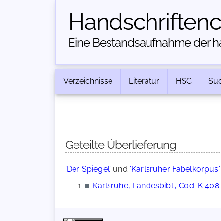
Handschriften­
Eine Bestandsaufnahme der han
Verzeichnisse
Literatur
HSC
Su
Geteilte Überlieferung
'Der Spiegel'
und
'Karlsruher Fabelkorpus'
■
Karlsruhe, Landesbibl., Cod. K 408