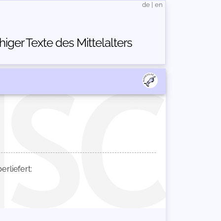
de
|
en
ger Texte des Mittelalters
liefert: