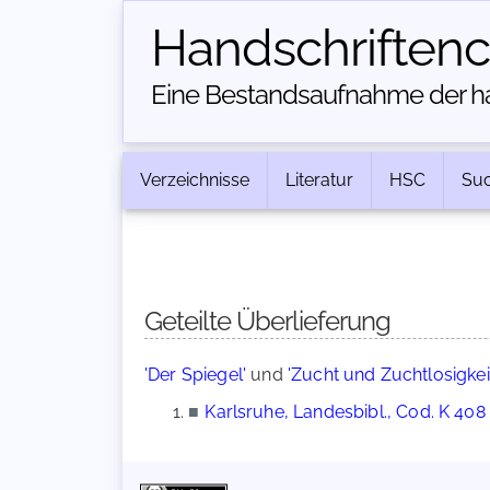
Handschriften­
Eine Bestandsaufnahme der han
Verzeichnisse
Literatur
HSC
Su
Geteilte Überlieferung
'Der Spiegel'
und
'Zucht und Zuchtlosigkei
■
Karlsruhe, Landesbibl., Cod. K 408