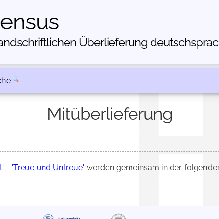
census
dschriftlichen Über­lieferung deutschsprachi
che
Mitüberlieferung
t' - 'Treue und Untreue'
werden gemeinsam in der folgenden