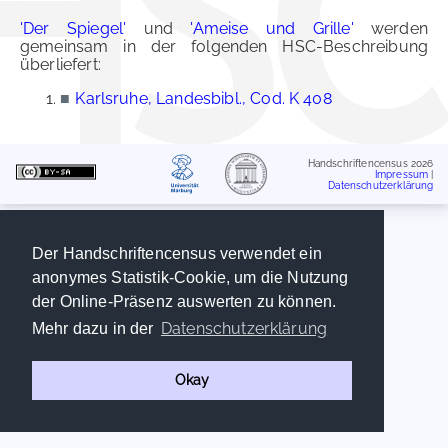
'Der Spiegel'
und
'Ameise und Grille'
werden
gemeinsam in der folgenden HSC-Beschreibung
überliefert:
■
Karlsruhe, Landesbibl., Cod. K 408
Handschriftencensus 2026
Impressum
|
Datenschutzerklärung
Der Handschriftencensus verwendet ein
anonymes Statistik-Cookie, um die Nutzung
der Online-Präsenz auswerten zu können.
Datenschutzerklärung
Mehr dazu in der
Okay