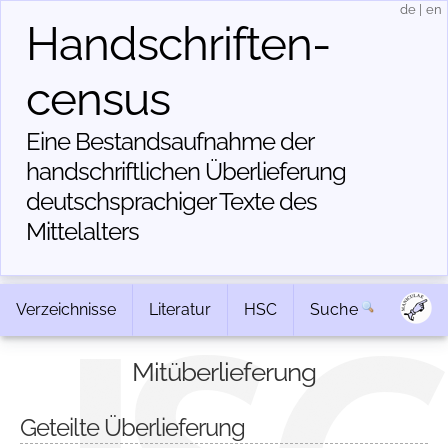
de
|
en
Handschriften­
census
Eine Bestandsaufnahme der
handschriftlichen Über­lieferung
deutschsprachiger Texte des
Mittelalters
Verzeichnisse
Literatur
HSC
Suche
Mitüberlieferung
Geteilte Überlieferung