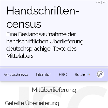
de
|
en
Handschriften­
census
Eine Bestandsaufnahme der
handschriftlichen Über­lieferung
deutschsprachiger Texte des
Mittelalters
Verzeichnisse
Literatur
HSC
Suche
Mitüberlieferung
Geteilte Überlieferung