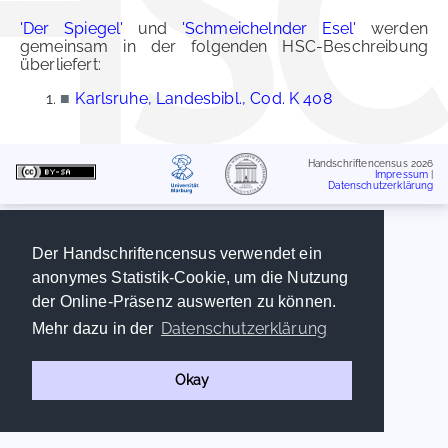
'Der Spiegel'
und
'Schmeichelnder Esel'
werden
gemeinsam in der folgenden HSC-Beschreibung
überliefert:
■
Karlsruhe, Landesbibl., Cod. K 408
Handschriftencensus 2026
Impressum
|
Datenschutzerklärung
Der Handschriftencensus verwendet ein
anonymes Statistik-Cookie, um die Nutzung
der Online-Präsenz auswerten zu können.
Datenschutzerklärung
Mehr dazu in der
Okay