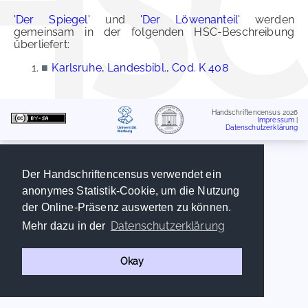
'Der Spiegel'
und
'Der Löwenanteil'
werden
gemeinsam in der folgenden HSC-Beschreibung
überliefert:
■
Karlsruhe, Landesbibl., Cod. K 408
Handschriftencensus 2026
Impressum
|
Datenschutzerklärung
Der Handschriftencensus verwendet ein
anonymes Statistik-Cookie, um die Nutzung
der Online-Präsenz auswerten zu können.
Datenschutzerklärung
Mehr dazu in der
Okay