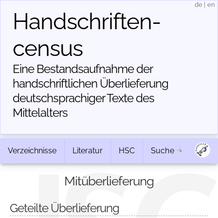
de
|
en
Handschriften­
census
Eine Bestandsaufnahme der
handschriftlichen Über­lieferung
deutschsprachiger Texte des
Mittelalters
Verzeichnisse
Literatur
HSC
Suche
Mitüberlieferung
Geteilte Überlieferung