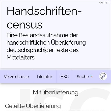
de
|
en
Handschriften­
census
Eine Bestandsaufnahme der
handschriftlichen Über­lieferung
deutschsprachiger Texte des
Mittelalters
Verzeichnisse
Literatur
HSC
Suche
Mitüberlieferung
Geteilte Überlieferung