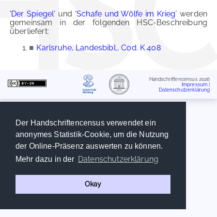
'Der Spiegel'
und
'Schafe und Wölfe im Krieg'
werden
gemeinsam in der folgenden HSC-Beschreibung
überliefert:
■
Karlsruhe, Landesbibl., Cod. K 408
Handschriftencensus 2026
Impressum
|
Datenschutzerklärung
Der Handschriftencensus verwendet ein
anonymes Statistik-Cookie, um die Nutzung
der Online-Präsenz auswerten zu können.
Datenschutzerklärung
Mehr dazu in der
Okay