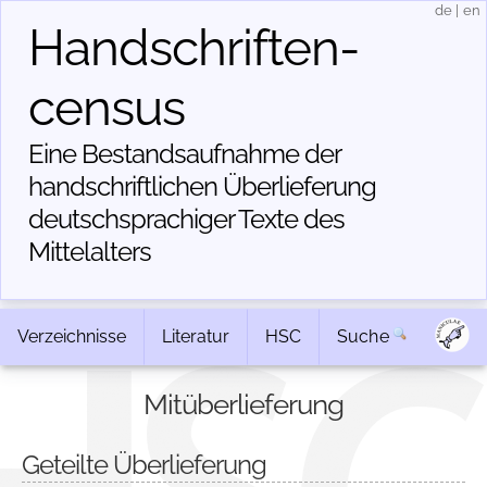
de
|
en
Handschriften­
census
Eine Bestandsaufnahme der
handschriftlichen Über­lieferung
deutschsprachiger Texte des
Mittelalters
Verzeichnisse
Literatur
HSC
Suche
Mitüberlieferung
Geteilte Überlieferung