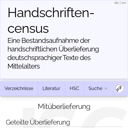
de
|
en
Handschriften­
census
Eine Bestandsaufnahme der
handschriftlichen Über­lieferung
deutschsprachiger Texte des
Mittelalters
Verzeichnisse
Literatur
HSC
Suche
Mitüberlieferung
Geteilte Überlieferung