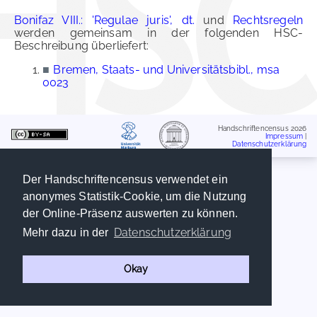
Bonifaz VIII.: 'Regulae juris', dt.
und
Rechtsregeln
werden gemeinsam in der folgenden HSC-
Beschreibung überliefert:
■
Bremen, Staats- und Universitätsbibl., msa
0023
Handschriftencensus 2026
Impressum
|
Datenschutzerklärung
Der Handschriftencensus verwendet ein
anonymes Statistik-Cookie, um die Nutzung
der Online-Präsenz auswerten zu können.
Datenschutzerklärung
Mehr dazu in der
Okay