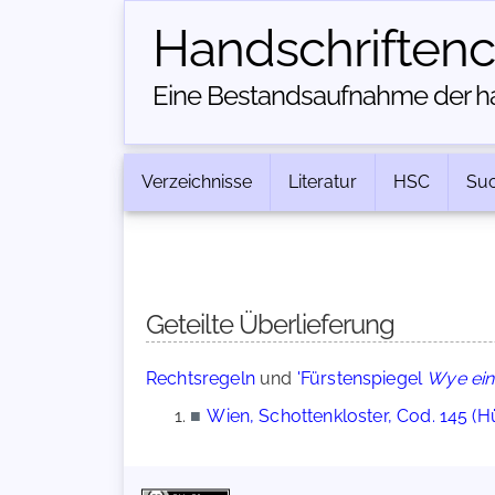
Handschriften­
Eine Bestandsaufnahme der han
Verzeichnisse
Literatur
HSC
Su
Geteilte Überlieferung
Rechtsregeln
und
'Fürstenspiegel
Wye ein 
■
Wien, Schottenkloster, Cod. 145 (H