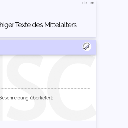
de
|
en
ger Texte des Mittelalters
schreibung überliefert: