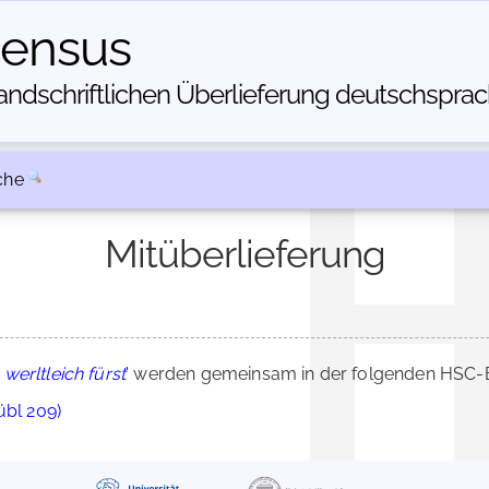
census
dschriftlichen Über­lieferung deutschsprachi
che
Mitüberlieferung
werltleich fürst
'
werden gemeinsam in der folgenden HSC-Be
übl 209)