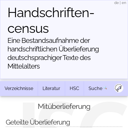
de
|
en
Handschriften­
census
Eine Bestandsaufnahme der
handschriftlichen Über­lieferung
deutschsprachiger Texte des
Mittelalters
Verzeichnisse
Literatur
HSC
Suche
Mitüberlieferung
Geteilte Überlieferung