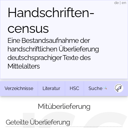
de
|
en
Handschriften­
census
Eine Bestandsaufnahme der
handschriftlichen Über­lieferung
deutschsprachiger Texte des
Mittelalters
Verzeichnisse
Literatur
HSC
Suche
Mitüberlieferung
Geteilte Überlieferung