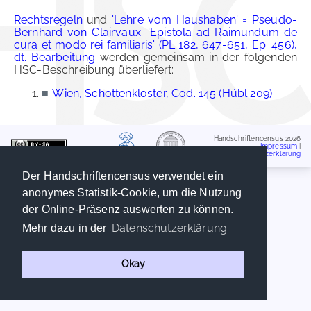
Rechtsregeln
und
'Lehre vom Haushaben' = Pseudo-
Bernhard von Clairvaux: 'Epistola ad Raimundum de
cura et modo rei familiaris' (PL 182, 647-651, Ep. 456),
dt. Bearbeitung
werden gemeinsam in der folgenden
HSC-Beschreibung überliefert:
■
Wien, Schottenkloster, Cod. 145 (Hübl 209)
Handschriftencensus 2026
Impressum
|
Datenschutzerklärung
Der Handschriftencensus verwendet ein
anonymes Statistik-Cookie, um die Nutzung
der Online-Präsenz auswerten zu können.
Datenschutzerklärung
Mehr dazu in der
Okay