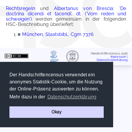
Rechtsregeln
und
Albertanus von Brescia: 'De
doctrina dicendi et tacendi', dt. ('Vom reden und
schweigen')
werden gemeinsam in der folgenden
HSC-Beschreibung überliefert:
■
München, Staatsbibl., Cgm 7376
Handschriftencensus 2026
Impressum
|
Datenschutzerklärung
Der Handschriftencensus verwendet ein
anonymes Statistik-Cookie, um die Nutzung
der Online-Präsenz auswerten zu können.
Datenschutzerklärung
Mehr dazu in der
Okay