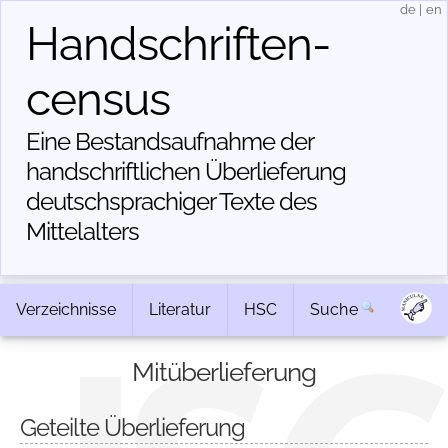
de
|
en
Handschriften­
census
Eine Bestandsaufnahme der
handschriftlichen Über­lieferung
deutschsprachiger Texte des
Mittelalters
Verzeichnisse
Literatur
HSC
Suche
Mitüberlieferung
Geteilte Überlieferung