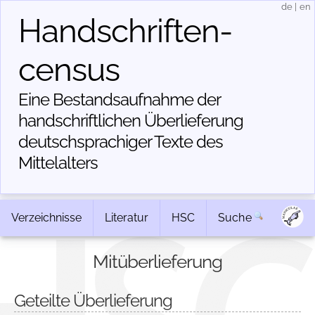
de
|
en
Handschriften­
census
Eine Bestandsaufnahme der
handschriftlichen Über­lieferung
deutschsprachiger Texte des
Mittelalters
Verzeichnisse
Literatur
HSC
Suche
Mitüberlieferung
Geteilte Überlieferung