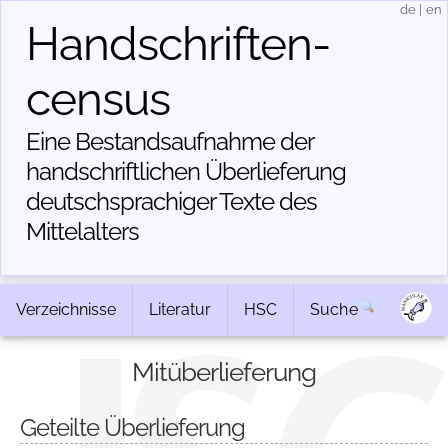
de
|
en
Handschriften­
census
Eine Bestandsaufnahme der
handschriftlichen Über­lieferung
deutschsprachiger Texte des
Mittelalters
Verzeichnisse
Literatur
HSC
Suche
Mitüberlieferung
Geteilte Überlieferung