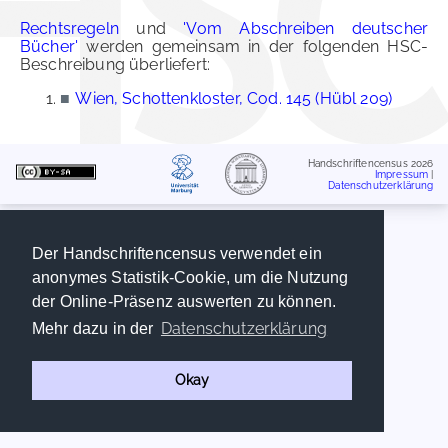
Rechtsregeln
und
'Vom Abschreiben deutscher
Bücher'
werden gemeinsam in der folgenden HSC-
Beschreibung überliefert:
■
Wien, Schottenkloster, Cod. 145 (Hübl 209)
Handschriftencensus 2026
Impressum
|
Datenschutzerklärung
Der Handschriftencensus verwendet ein
anonymes Statistik-Cookie, um die Nutzung
der Online-Präsenz auswerten zu können.
Datenschutzerklärung
Mehr dazu in der
Okay