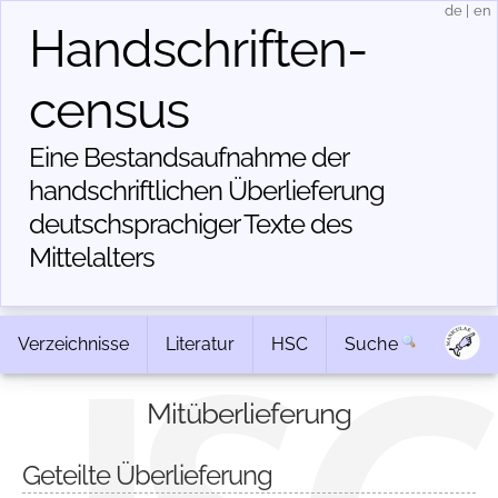
de
|
en
Handschriften­
census
Eine Bestandsaufnahme der
handschriftlichen Über­lieferung
deutschsprachiger Texte des
Mittelalters
Verzeichnisse
Literatur
HSC
Suche
Mitüberlieferung
Geteilte Überlieferung