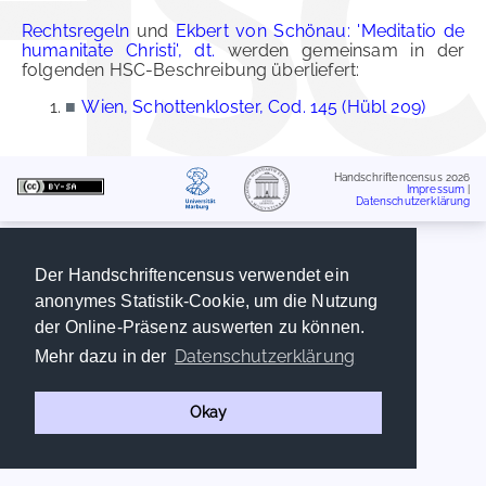
Rechtsregeln
und
Ekbert von Schönau: 'Meditatio de
humanitate Christi', dt.
werden gemeinsam in der
folgenden HSC-Beschreibung überliefert:
■
Wien, Schottenkloster, Cod. 145 (Hübl 209)
Handschriftencensus 2026
Impressum
|
Datenschutzerklärung
Der Handschriftencensus verwendet ein
anonymes Statistik-Cookie, um die Nutzung
der Online-Präsenz auswerten zu können.
Datenschutzerklärung
Mehr dazu in der
Okay