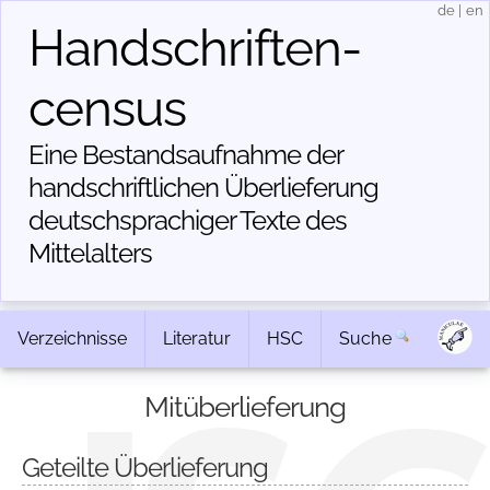
de
|
en
Handschriften­
census
Eine Bestandsaufnahme der
handschriftlichen Über­lieferung
deutschsprachiger Texte des
Mittelalters
Verzeichnisse
Literatur
HSC
Suche
Mitüberlieferung
Geteilte Überlieferung