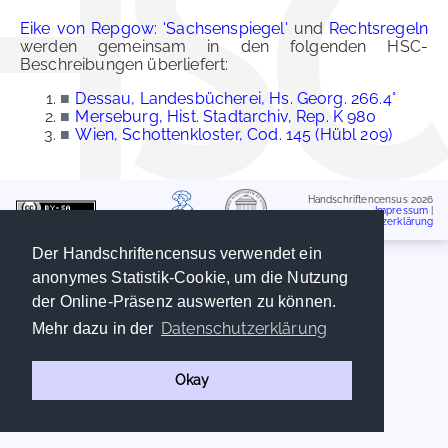
Eike von Repgow: 'Sachsenspiegel'
und
Rechtsregeln
werden gemeinsam in den folgenden HSC-
Beschreibungen überliefert:
■
Dessau, Landesbücherei, Hs. Georg. 266.4°
■
Merseburg, Hist. Stadtarchiv, Rep. K 980
■
Wien, Schottenkloster, Cod. 145 (Hübl 209)
Handschriftencensus 2026
Impressum
|
Datenschutzerklärung
Der Handschriftencensus verwendet ein
anonymes Statistik-Cookie, um die Nutzung
der Online-Präsenz auswerten zu können.
Datenschutzerklärung
Mehr dazu in der
Okay