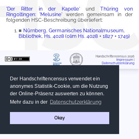
'Der Ritter in der Kapelle'
und
Thüring von
Ringoltingen: 'Melusine'
werden gemeinsam in der
folgenden HSC-Beschreibung überliefert:
■
Nürnberg, Germanisches Nationalmuseum,
Bibliothek, Hs. 4028 (olim Hs. 4028 + 1827 + 1749)
Handschriftencensus 2026
Impressum
|
Datenschutzerklärung
Der Handschriftencensus verwendet ein
anonymes Statistik-Cookie, um die Nutzung
der Online-Präsenz auswerten zu können.
Datenschutzerklärung
Mehr dazu in der
Okay