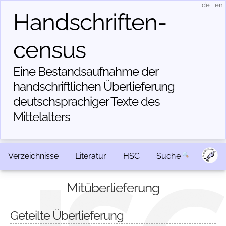
de
|
en
Handschriften­
census
Eine Bestandsaufnahme der
handschriftlichen Über­lieferung
deutschsprachiger Texte des
Mittelalters
Verzeichnisse
Literatur
HSC
Suche
Mitüberlieferung
Geteilte Überlieferung