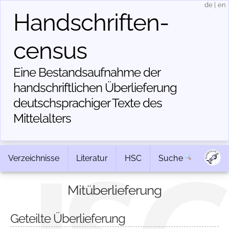
de
|
en
Handschriften­
census
Eine Bestandsaufnahme der
handschriftlichen Über­lieferung
deutschsprachiger Texte des
Mittelalters
Verzeichnisse
Literatur
HSC
Suche
Mitüberlieferung
Geteilte Überlieferung