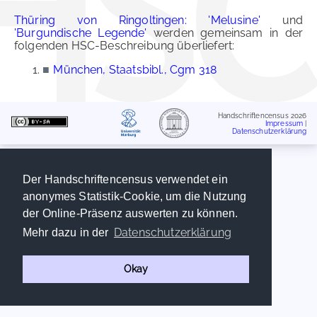
Thüring von Ringoltingen: 'Melusine'
und
'Burgundische Legende'
werden gemeinsam in der
folgenden HSC-Beschreibung überliefert:
■
München, Staatsbibl., Cgm 318
Handschriftencensus 2026
Impressum
|
Datenschutzerklärung
Der Handschriftencensus verwendet ein
anonymes Statistik-Cookie, um die Nutzung
der Online-Präsenz auswerten zu können.
Datenschutzerklärung
Mehr dazu in der
Okay