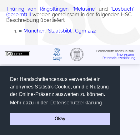
Thüring von Ringoltingen: 'Melusine'
und
'Losbuch'
(gereimt) II
werden gemeinsam in der folgenden HSC-
Beschreibung überliefert:
■
München, Staatsbibl., Cgm 252
Handschriftencensus 2026
Impressum
|
Datenschutzerklärung
Der Handschriftencensus verwendet ein
anonymes Statistik-Cookie, um die Nutzung
der Online-Präsenz auswerten zu können.
Datenschutzerklärung
Mehr dazu in der
Okay