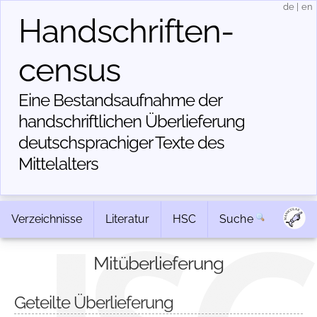
de
|
en
Handschriften­
census
Eine Bestandsaufnahme der
handschriftlichen Über­lieferung
deutschsprachiger Texte des
Mittelalters
Verzeichnisse
Literatur
HSC
Suche
Mitüberlieferung
Geteilte Überlieferung