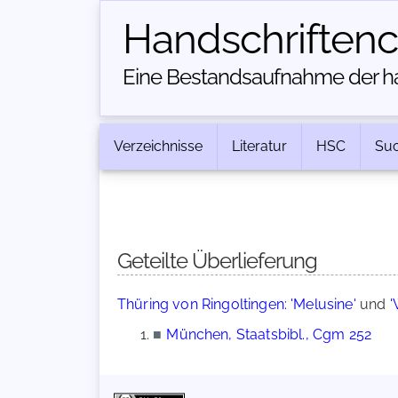
Handschriften­
Eine Bestandsaufnahme der han
Verzeichnisse
Literatur
HSC
Su
Geteilte Überlieferung
Thüring von Ringoltingen: 'Melusine'
und
'
■
München, Staatsbibl., Cgm 252