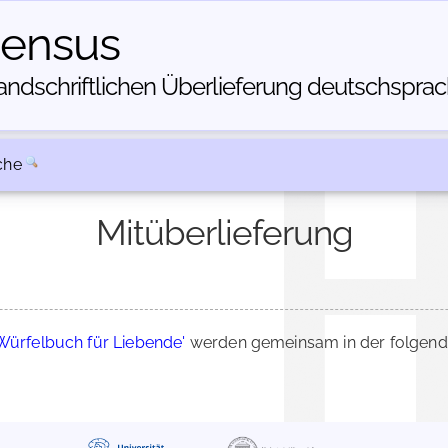
census
dschriftlichen Über­lieferung deutschsprachi
che
Mitüberlieferung
Würfelbuch für Liebende'
werden gemeinsam in der folgende