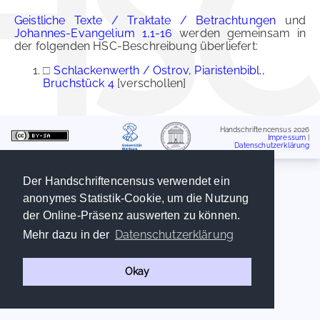
Geistliche Texte / Traktate / Betrachtungen
und
Johannes-Evangelium 1,1-16
werden gemeinsam in
der folgenden HSC-Beschreibung überliefert:
□
Schlackenwerth / Ostrov, Piaristenbibl.,
Bruchstück 4
[verschollen]
Handschriftencensus 2026
Impressum
|
Datenschutzerklärung
Der Handschriftencensus verwendet ein
anonymes Statistik-Cookie, um die Nutzung
der Online-Präsenz auswerten zu können.
Datenschutzerklärung
Mehr dazu in der
Okay