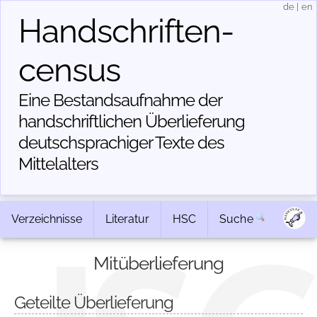
de
|
en
Handschriften­
census
Eine Bestandsaufnahme der
handschriftlichen Über­lieferung
deutschsprachiger Texte des
Mittelalters
Verzeichnisse
Literatur
HSC
Suche
Mitüberlieferung
Geteilte Überlieferung