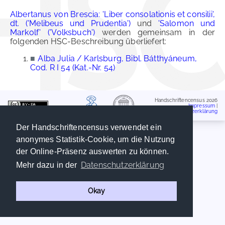
Albertanus von Brescia: 'Liber consolationis et consilii',
dt. ('Melibeus und Prudentia')
und
'Salomon und
Markolf' ('Volksbuch')
werden gemeinsam in der
folgenden HSC-Beschreibung überliefert:
■
Alba Julia / Karlsburg, Bibl. Bátthyáneum,
Cod. R I 54 (Kat.-Nr. 54)
Handschriftencensus 2026
Impressum
|
Datenschutzerklärung
Der Handschriftencensus verwendet ein
anonymes Statistik-Cookie, um die Nutzung
der Online-Präsenz auswerten zu können.
Datenschutzerklärung
Mehr dazu in der
Okay