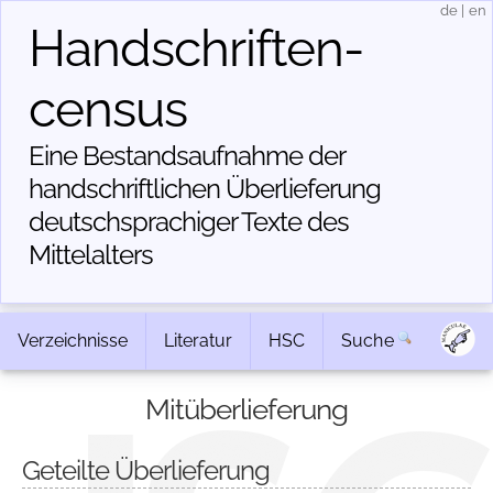
de
|
en
Handschriften­
census
Eine Bestandsaufnahme der
handschriftlichen Über­lieferung
deutschsprachiger Texte des
Mittelalters
Verzeichnisse
Literatur
HSC
Suche
Mitüberlieferung
Geteilte Überlieferung