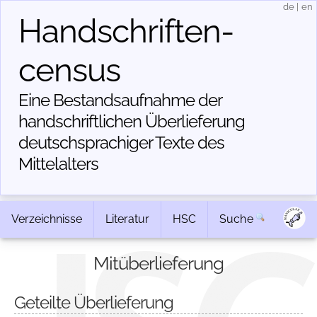
de
|
en
Handschriften­
census
Eine Bestandsaufnahme der
handschriftlichen Über­lieferung
deutschsprachiger Texte des
Mittelalters
Verzeichnisse
Literatur
HSC
Suche
Mitüberlieferung
Geteilte Überlieferung