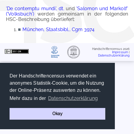
'De contemptu mundi', dt.
und
'Salomon und Markolf'
('Volksbuch')
werden gemeinsam in der folgenden
HSC-Beschreibung überliefert:
■
München, Staatsbibl., Cgm 3974
Handschriftencensus 2026
Impressum
|
Datenschutzerklärung
Der Handschriftencensus verwendet ein
anonymes Statistik-Cookie, um die Nutzung
der Online-Präsenz auswerten zu können.
Datenschutzerklärung
Mehr dazu in der
Okay