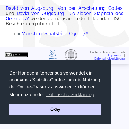
David von Augsburg: 'Von der Anschauung Gottes'
und
David von Augsburg: 'Die sieben Stapheln des
Gebetes A'
werden gemeinsam in der folgenden HSC-
Beschreibung überliefert:
■
München, Staatsbibl., Cgm 176
Handschriftencensus 2026
Impressum
|
Datenschutzerklärung
Der Handschriftencensus verwendet ein
anonymes Statistik-Cookie, um die Nutzung
der Online-Präsenz auswerten zu können.
Datenschutzerklärung
Mehr dazu in der
Okay