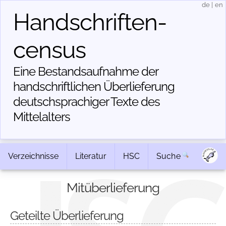
de
|
en
Handschriften­
census
Eine Bestandsaufnahme der
handschriftlichen Über­lieferung
deutschsprachiger Texte des
Mittelalters
Verzeichnisse
Literatur
HSC
Suche
Mitüberlieferung
Geteilte Überlieferung