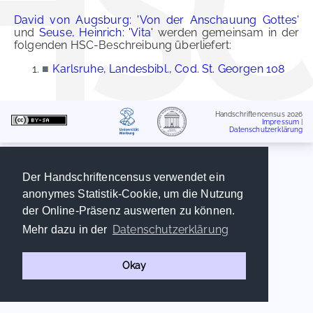
David von Augsburg: 'Von der Anschauung Gottes'
und
Seuse, Heinrich: 'Vita'
werden gemeinsam in der
folgenden HSC-Beschreibung überliefert:
■
Karlsruhe, Landesbibl., Cod. St. Georgen 108
Handschriftencensus 2026
Impressum
|
Datenschutzerklärung
Der Handschriftencensus verwendet ein
anonymes Statistik-Cookie, um die Nutzung
der Online-Präsenz auswerten zu können.
Datenschutzerklärung
Mehr dazu in der
Okay