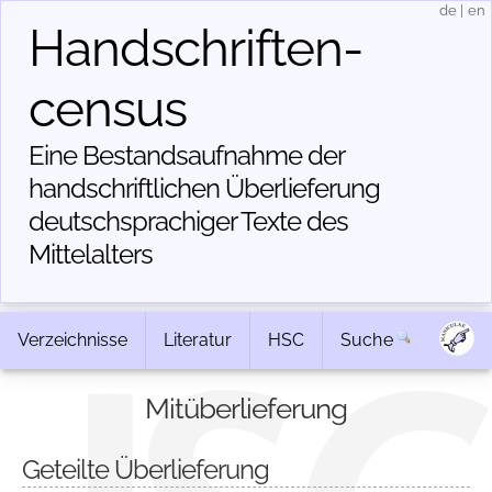
de
|
en
Handschriften­
census
Eine Bestandsaufnahme der
handschriftlichen Über­lieferung
deutschsprachiger Texte des
Mittelalters
Verzeichnisse
Literatur
HSC
Suche
Mitüberlieferung
Geteilte Überlieferung