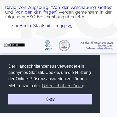
David von Augsburg: 'Von der Anschauung Gottes'
und
'Von den drîn fragen'
werden gemeinsam in der
folgenden HSC-Beschreibung überliefert:
■
Berlin, Staatsbibl., mgq 125
Handschriftencensus 2026
Impressum
|
Datenschutzerklärung
Der Handschriftencensus verwendet ein
anonymes Statistik-Cookie, um die Nutzung
der Online-Präsenz auswerten zu können.
Datenschutzerklärung
Mehr dazu in der
Okay