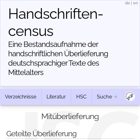
de
|
en
Handschriften­
census
Eine Bestandsaufnahme der
handschriftlichen Über­lieferung
deutschsprachiger Texte des
Mittelalters
Verzeichnisse
Literatur
HSC
Suche
Mitüberlieferung
Geteilte Überlieferung