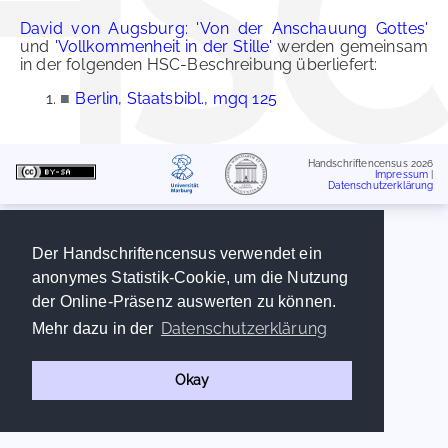
David von Augsburg: 'Von der Anschauung Gottes'
und
'Vollkommenheit in der Stille'
werden gemeinsam
in der folgenden HSC-Beschreibung überliefert:
■
Berlin, Staatsbibl., mgq 125
Handschriftencensus 2026
Impressum
|
Datenschutzerklärung
Der Handschriftencensus verwendet ein
anonymes Statistik-Cookie, um die Nutzung
der Online-Präsenz auswerten zu können.
Datenschutzerklärung
Mehr dazu in der
Okay