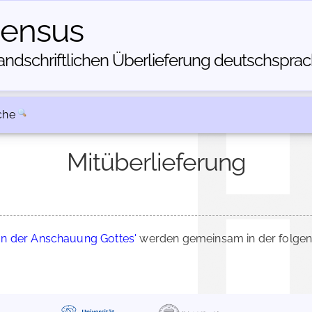
census
dschriftlichen Über­lieferung deutschsprachi
che
Mitüberlieferung
on der Anschauung Gottes'
werden gemeinsam in der folgen