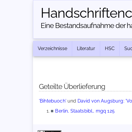
Handschriften­
Eine Bestandsaufnahme der han
Verzeichnisse
Literatur
HSC
Su
Geteilte Überlieferung
'Bihtebuoch'
und
David von Augsburg: 'V
■
Berlin, Staatsbibl., mgq 125