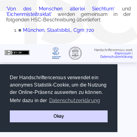
'Von des Menschen allerlei Siechtum'
und
'Eichenmisteltraktat'
werden gemeinsam in der
folgenden HSC-Beschreibung überliefert:
■
München, Staatsbibl., Cgm 720
Handschriftencensus 2026
Impressum
|
Datenschutzerklärung
Der Handschriftencensus verwendet ein
anonymes Statistik-Cookie, um die Nutzung
der Online-Präsenz auswerten zu können.
Datenschutzerklärung
Mehr dazu in der
Okay