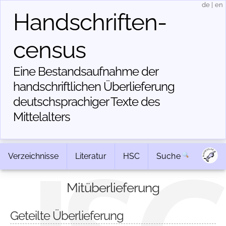
de
|
en
Handschriften­
census
Eine Bestandsaufnahme der
handschriftlichen Über­lieferung
deutschsprachiger Texte des
Mittelalters
Verzeichnisse
Literatur
HSC
Suche
Mitüberlieferung
Geteilte Überlieferung