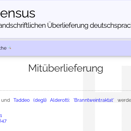
census
dschriftlichen Über­lieferung deutschsprachi
che
Mitüberlieferung
und
Taddeo (degli) Alderotti: 'Branntweintraktat'
werde
81
3647