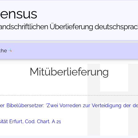
census
dschriftlichen Über­lieferung deutschsprachi
che
Mitüberlieferung
her Bibelübersetzer: 'Zwei Vorreden zur Verteidigung der d
tät Erfurt, Cod. Chart. A 21