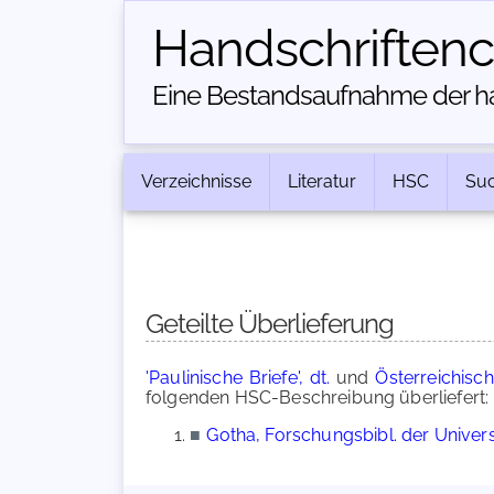
Handschriften­
Eine Bestandsaufnahme der han
Verzeichnisse
Literatur
HSC
Su
Geteilte Überlieferung
'Paulinische Briefe', dt.
und
Österreichisc
folgenden HSC-Beschreibung überliefert:
■
Gotha, Forschungsbibl. der Universi