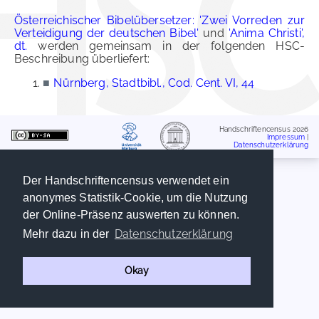
Österreichischer Bibelübersetzer: 'Zwei Vorreden zur
Verteidigung der deutschen Bibel'
und
'Anima Christi',
dt.
werden gemeinsam in der folgenden HSC-
Beschreibung überliefert:
■
Nürnberg, Stadtbibl., Cod. Cent. VI, 44
Handschriftencensus 2026
Impressum
|
Datenschutzerklärung
Der Handschriftencensus verwendet ein
anonymes Statistik-Cookie, um die Nutzung
der Online-Präsenz auswerten zu können.
Datenschutzerklärung
Mehr dazu in der
Okay