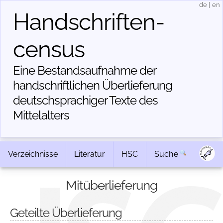
de
|
en
Handschriften­
census
Eine Bestandsaufnahme der
handschriftlichen Über­lieferung
deutschsprachiger Texte des
Mittelalters
Verzeichnisse
Literatur
HSC
Suche
Mitüberlieferung
Geteilte Überlieferung