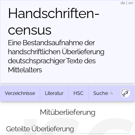
de
|
en
Handschriften­
census
Eine Bestandsaufnahme der
handschriftlichen Über­lieferung
deutschsprachiger Texte des
Mittelalters
Verzeichnisse
Literatur
HSC
Suche
Mitüberlieferung
Geteilte Überlieferung