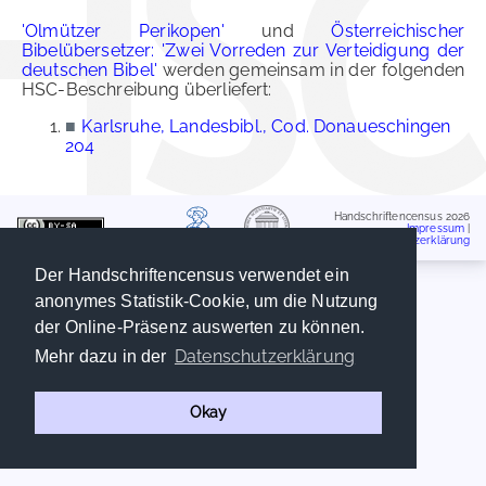
'Olmützer Perikopen'
und
Österreichischer
Bibelübersetzer: 'Zwei Vorreden zur Verteidigung der
deutschen Bibel'
werden gemeinsam in der folgenden
HSC-Beschreibung überliefert:
■
Karlsruhe, Landesbibl., Cod. Donaueschingen
204
Handschriftencensus 2026
Impressum
|
Datenschutzerklärung
Der Handschriftencensus verwendet ein
anonymes Statistik-Cookie, um die Nutzung
der Online-Präsenz auswerten zu können.
Datenschutzerklärung
Mehr dazu in der
Okay