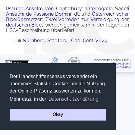
Pseudo-Anselm von Canterbury: 'Interrogatio Sancti
Anselmi de Passione Domini', dt.
und
Österreichischer
Bibelübersetzer: 'Zwei Vorreden zur Verteidigung der
deutschen Bibel'
werden gemeinsam in der folgenden
HSC-Beschreibung überliefert:
■
Nürnberg, Stadtbibl., Cod. Cent. VI, 44
Handschriftencensus 2026
Impressum
|
Datenschutzerklärung
Der Handschriftencensus verwendet ein
anonymes Statistik-Cookie, um die Nutzung
der Online-Präsenz auswerten zu können.
Datenschutzerklärung
Mehr dazu in der
Okay