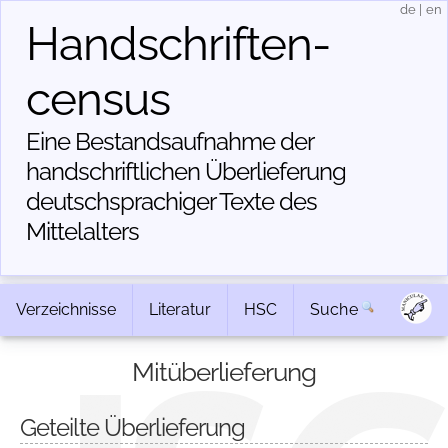
de
|
en
Handschriften­
census
Eine Bestandsaufnahme der
handschriftlichen Über­lieferung
deutschsprachiger Texte des
Mittelalters
Verzeichnisse
Literatur
HSC
Suche
Mitüberlieferung
Geteilte Überlieferung