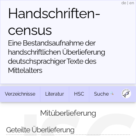
de
|
en
Handschriften­
census
Eine Bestandsaufnahme der
handschriftlichen Über­lieferung
deutschsprachiger Texte des
Mittelalters
Verzeichnisse
Literatur
HSC
Suche
Mitüberlieferung
Geteilte Überlieferung