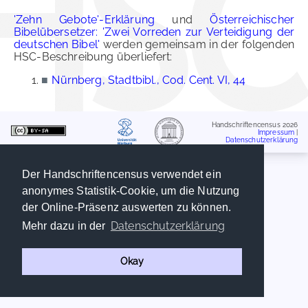
'Zehn Gebote'-Erklärung
und
Österreichischer
Bibelübersetzer: 'Zwei Vorreden zur Verteidigung der
deutschen Bibel'
werden gemeinsam in der folgenden
HSC-Beschreibung überliefert:
■
Nürnberg, Stadtbibl., Cod. Cent. VI, 44
Handschriftencensus 2026
Impressum
|
Datenschutzerklärung
Der Handschriftencensus verwendet ein
anonymes Statistik-Cookie, um die Nutzung
der Online-Präsenz auswerten zu können.
Datenschutzerklärung
Mehr dazu in der
Okay