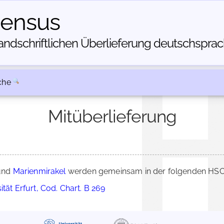
census
dschriftlichen Über­lieferung deutschsprachi
che
Mitüberlieferung
und
Marienmirakel
werden gemeinsam in der folgenden HSC-
tät Erfurt, Cod. Chart. B 269