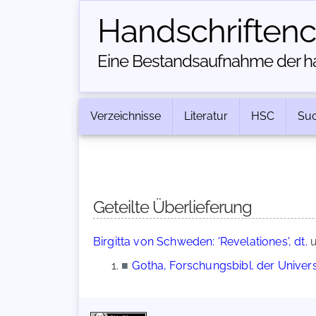
Handschriften­
Eine Bestandsaufnahme der han
Verzeichnisse
Literatur
HSC
Su
Geteilte Überlieferung
Birgitta von Schweden: 'Revelationes', dt.
■
Gotha, Forschungsbibl. der Universi