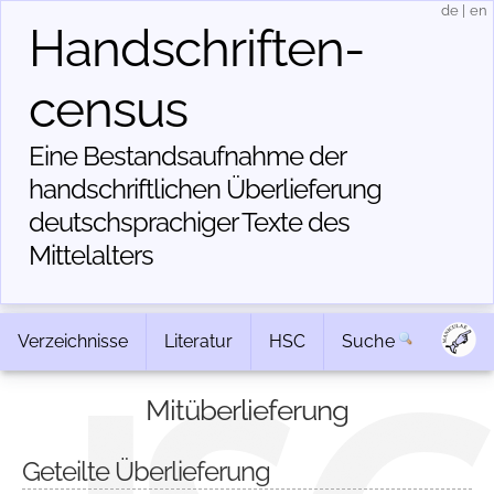
de
|
en
Handschriften­
census
Eine Bestandsaufnahme der
handschriftlichen Über­lieferung
deutschsprachiger Texte des
Mittelalters
Verzeichnisse
Literatur
HSC
Suche
Mitüberlieferung
Geteilte Überlieferung