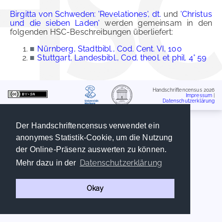
Birgitta von Schweden: 'Revelationes', dt.
und
'Christus
und die sieben Laden'
werden gemeinsam in den
folgenden HSC-Beschreibungen überliefert:
■
Nürnberg, Stadtbibl., Cod. Cent. VI, 100
■
Stuttgart, Landesbibl., Cod. theol. et phil. 4° 59
Handschriftencensus 2026
Impressum
|
Datenschutzerklärung
Der Handschriftencensus verwendet ein
anonymes Statistik-Cookie, um die Nutzung
der Online-Präsenz auswerten zu können.
Datenschutzerklärung
Mehr dazu in der
Okay