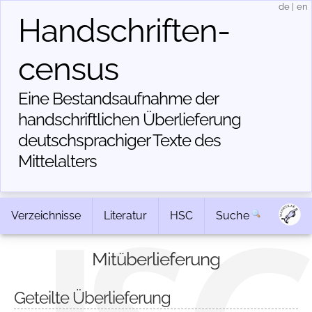
de
|
en
Handschriften­
census
Eine Bestandsaufnahme der
handschriftlichen Über­lieferung
deutschsprachiger Texte des
Mittelalters
Verzeichnisse
Literatur
HSC
Suche
Mitüberlieferung
Geteilte Überlieferung