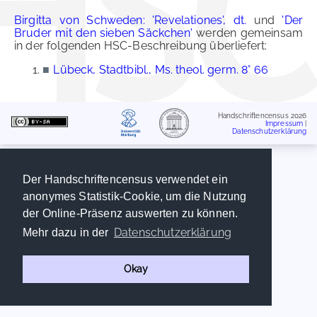
Birgitta von Schweden: 'Revelationes', dt.
und
'Der
Bruder mit den sieben Säckchen'
werden gemeinsam
in der folgenden HSC-Beschreibung überliefert:
■
Lübeck, Stadtbibl., Ms. theol. germ. 8° 66
Handschriftencensus 2026
Impressum
|
Datenschutzerklärung
Der Handschriftencensus verwendet ein
anonymes Statistik-Cookie, um die Nutzung
der Online-Präsenz auswerten zu können.
Datenschutzerklärung
Mehr dazu in der
Okay