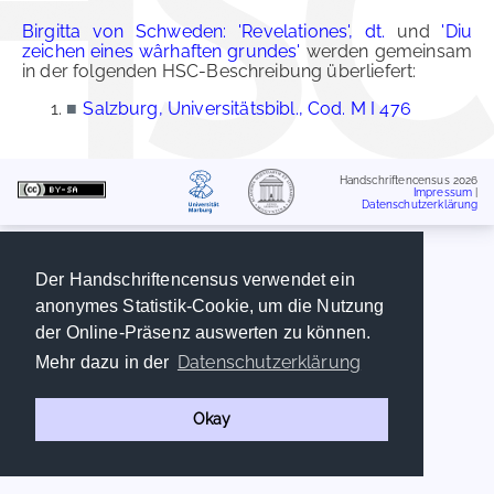
Birgitta von Schweden: 'Revelationes', dt.
und
'Diu
zeichen eines wârhaften grundes'
werden gemeinsam
in der folgenden HSC-Beschreibung überliefert:
■
Salzburg, Universitätsbibl., Cod. M I 476
Handschriftencensus 2026
Impressum
|
Datenschutzerklärung
Der Handschriftencensus verwendet ein
anonymes Statistik-Cookie, um die Nutzung
der Online-Präsenz auswerten zu können.
Datenschutzerklärung
Mehr dazu in der
Okay