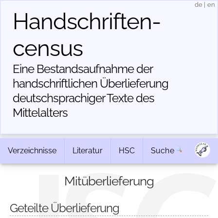
de
|
en
Handschriften­
census
Eine Bestandsaufnahme der
handschriftlichen Über­lieferung
deutschsprachiger Texte des
Mittelalters
Verzeichnisse
Literatur
HSC
Suche
Mitüberlieferung
Geteilte Überlieferung