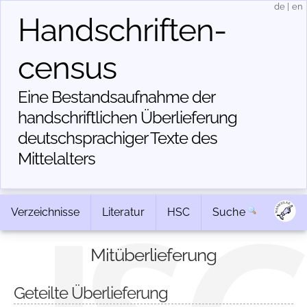
de
|
en
Handschriften­
census
Eine Bestandsaufnahme der
handschriftlichen Über­lieferung
deutschsprachiger Texte des
Mittelalters
Verzeichnisse
Literatur
HSC
Suche
Mitüberlieferung
Geteilte Überlieferung