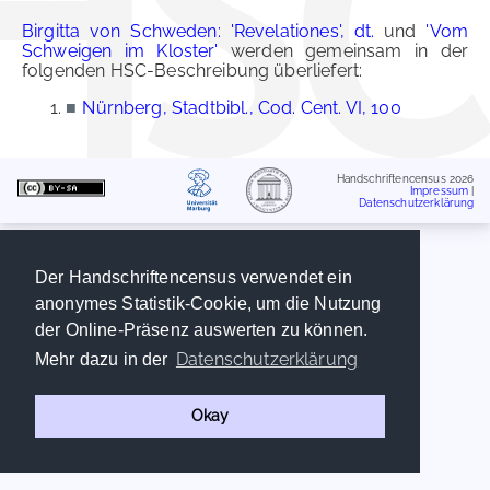
Birgitta von Schweden: 'Revelationes', dt.
und
'Vom
Schweigen im Kloster'
werden gemeinsam in der
folgenden HSC-Beschreibung überliefert:
■
Nürnberg, Stadtbibl., Cod. Cent. VI, 100
Handschriftencensus 2026
Impressum
|
Datenschutzerklärung
Der Handschriftencensus verwendet ein
anonymes Statistik-Cookie, um die Nutzung
der Online-Präsenz auswerten zu können.
Datenschutzerklärung
Mehr dazu in der
Okay