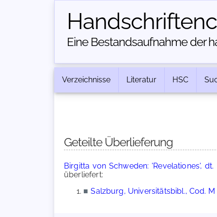
Handschriften­
Eine Bestandsaufnahme der han
Verzeichnisse
Literatur
HSC
Su
Geteilte Überlieferung
Birgitta von Schweden: 'Revelationes', dt.
überliefert:
■
Salzburg, Universitätsbibl., Cod. M