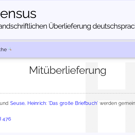
census
dschriftlichen Über­lieferung deutschsprachi
che
Mitüberlieferung
und
Seuse, Heinrich: 'Das große Briefbuch'
werden gemein
 I 476