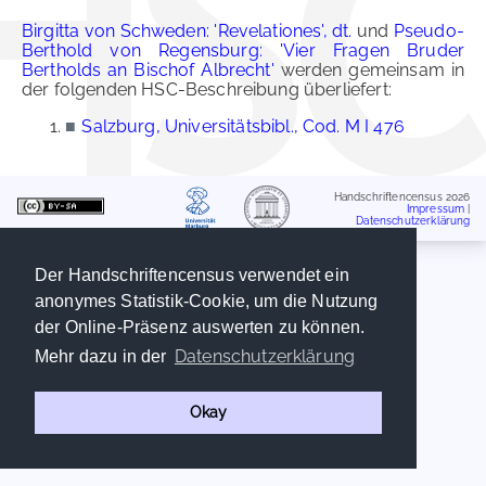
Birgitta von Schweden: 'Revelationes', dt.
und
Pseudo-
Berthold von Regensburg: 'Vier Fragen Bruder
Bertholds an Bischof Albrecht'
werden gemeinsam in
der folgenden HSC-Beschreibung überliefert:
■
Salzburg, Universitätsbibl., Cod. M I 476
Handschriftencensus 2026
Impressum
|
Datenschutzerklärung
Der Handschriftencensus verwendet ein
anonymes Statistik-Cookie, um die Nutzung
der Online-Präsenz auswerten zu können.
Datenschutzerklärung
Mehr dazu in der
Okay