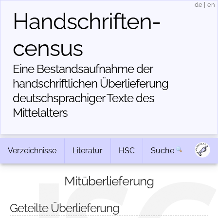
de
|
en
Handschriften­
census
Eine Bestandsaufnahme der
handschriftlichen Über­lieferung
deutschsprachiger Texte des
Mittelalters
Verzeichnisse
Literatur
HSC
Suche
Mitüberlieferung
Geteilte Überlieferung