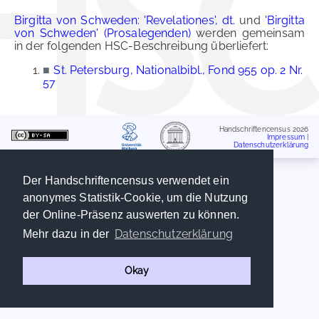
Birgitta von Schweden: 'Revelationes', dt.
und
'Birgitta
von Schweden' (Prosalegenden)
werden gemeinsam
in der folgenden HSC-Beschreibung überliefert:
■
St. Petersburg, Nationalbibl., Fond 955 op. 2 Nr.
57
Handschriftencensus 2026
Impressum
|
Datenschutzerklärung
Der Handschriftencensus verwendet ein
anonymes Statistik-Cookie, um die Nutzung
der Online-Präsenz auswerten zu können.
Datenschutzerklärung
Mehr dazu in der
Okay