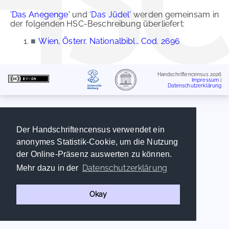
'Das Anegenge'
und
'Das Jüdel'
werden gemeinsam in
der folgenden HSC-Beschreibung überliefert:
■
Wien, Österr. Nationalbibl., Cod. 2696
Handschriftencensus 2026
Impressum
|
Datenschutzerklärung
Der Handschriftencensus verwendet ein
anonymes Statistik-Cookie, um die Nutzung
der Online-Präsenz auswerten zu können.
Datenschutzerklärung
Mehr dazu in der
Okay