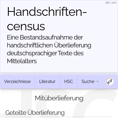
de
|
en
Handschriften­
census
Eine Bestandsaufnahme der
handschriftlichen Über­lieferung
deutschsprachiger Texte des
Mittelalters
Verzeichnisse
Literatur
HSC
Suche
Mitüberlieferung
Geteilte Überlieferung