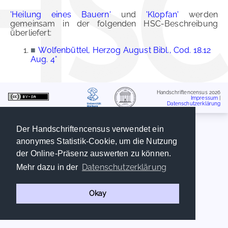
'Heilung eines Bauern'
und
'Klopfan'
werden
gemeinsam in der folgenden HSC-Beschreibung
überliefert:
■
Wolfenbüttel, Herzog August Bibl., Cod. 18.12
Aug. 4°
Handschriftencensus 2026
Impressum
|
Datenschutzerklärung
Der Handschriftencensus verwendet ein
anonymes Statistik-Cookie, um die Nutzung
der Online-Präsenz auswerten zu können.
Datenschutzerklärung
Mehr dazu in der
Okay