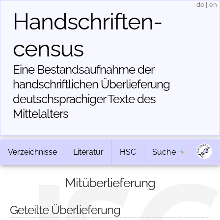
de
|
en
Handschriften­
census
Eine Bestandsaufnahme der
handschriftlichen Über­lieferung
deutschsprachiger Texte des
Mittelalters
Verzeichnisse
Literatur
HSC
Suche
Mitüberlieferung
Geteilte Überlieferung