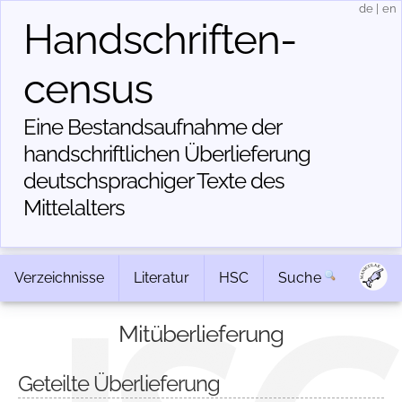
de
|
en
Handschriften­
census
Eine Bestandsaufnahme der
handschriftlichen Über­lieferung
deutschsprachiger Texte des
Mittelalters
Verzeichnisse
Literatur
HSC
Suche
Mitüberlieferung
Geteilte Überlieferung