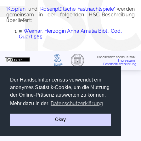
'Klopfan'
und
'Rosenplütsche Fastnachtspiele'
werden
gemeinsam in der folgenden HSC-Beschreibung
überliefert:
■
Weimar, Herzogin Anna Amalia Bibl., Cod.
Quart 565
Handschriftencensus 2026
Impressum
|
Datenschutzerklärung
Der Handschriftencensus verwendet ein
anonymes Statistik-Cookie, um die Nutzung
der Online-Präsenz auswerten zu können.
Datenschutzerklärung
Mehr dazu in der
Okay