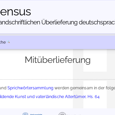
census
dschriftlichen Über­lieferung deutschsprachi
che
Mitüberlieferung
und
Sprichwörtersammlung
werden gemeinsam in der folge
bildende Kunst und vaterländische Altertümer, Hs. 64